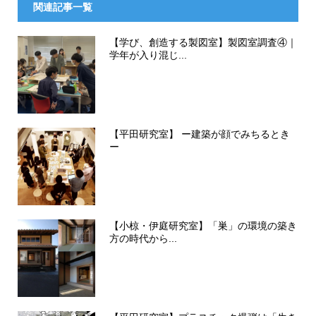
関連記事一覧
【学び、創造する製図室】製図室調査④｜
学年が入り混じ...
【平田研究室】 ー建築が顔でみちるとき
ー
【小椋・伊庭研究室】「巣」の環境の築き
方の時代から...