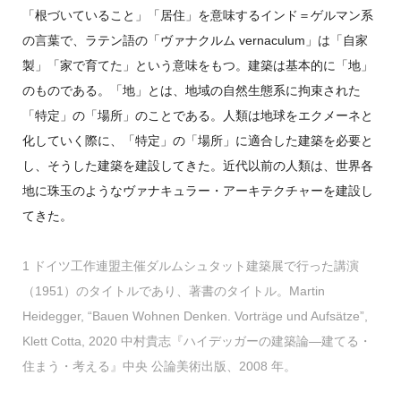
「根づいていること」「居住」を意味するインド＝ゲルマン系
の言葉で、ラテン語の「ヴァナクルム vernaculum」は「自家
製」「家で育てた」という意味をもつ。建築は基本的に「地」
のものである。「地」とは、地域の自然生態系に拘束された
「特定」の「場所」のことである。人類は地球をエクメーネと
化していく際に、「特定」の「場所」に適合した建築を必要と
し、そうした建築を建設してきた。近代以前の人類は、世界各
地に珠玉のようなヴァナキュラー・アーキテクチャーを建設し
てきた。
1 ドイツ工作連盟主催ダルムシュタット建築展で行った講演
（1951）のタイトルであり、著書のタイトル。Martin
Heidegger, “Bauen Wohnen Denken. Vorträge und Aufsätze”,
Klett Cotta, 2020 中村貴志『ハイデッガーの建築論―建てる・
住まう・考える』中央 公論美術出版、2008 年。