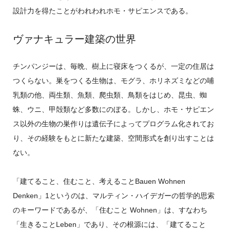
設計力を得たことがわれわれホモ・サピエンスである。
ヴァナキュラー建築の世界
チンパンジーは、毎晩、樹上に寝床をつくるが、一定の住居は
つくらない。巣をつくる生物は、モグラ、ホリネズミなどの哺
乳類の他、両生類、魚類、爬虫類、鳥類をはじめ、昆虫、蜘
蛛、ウニ、甲殻類など多数にのぼる。しかし、ホモ・サピエン
ス以外の生物の巣作りは遺伝子によってプログラム化されてお
り、その経験をもとに新たな建築、空間形式を創り出すことは
ない。
「建てること、住むこと、考えることBauen Wohnen
Denken」1というのは、マルティン・ハイデガーの哲学的思索
のキーワードであるが、「住むこと Wohnen」は、すなわち
「生きることLeben」であり、その根源には、「建てること