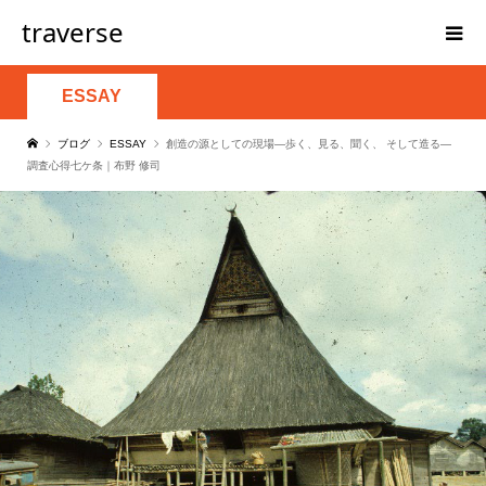
traverse
ESSAY
ブログ
ESSAY
創造の源としての現場―歩く、見る、聞く、 そして造る―
調査心得七ケ条｜布野 修司