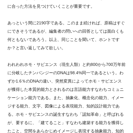
に合った方法を見つけていくことが重要です。
あっという間に2190字である。このまま続ければ、原稿はすぐ
にできそうであるが、編集者の問いへの回答としては面白くも
何ともないであろう。以上、同じことを聞いて、ホントです
か？と言い返してみて欲しい。
われわれホモ・サピエンス（現生人類）と約800から700万年前
に分岐したチンパンジーのDNAは98.4%同一であるという。わ
ずか1.6％のDNAの違い、突然変異によってホモ・サピエンス
が獲得した本質的能力とされるのは言語能力すなわちコミュニ
ケーション能力である。また、抽象化、概念化の能力、イメー
ジする能力、文字、図像による表現能力、知的設計能力であ
る。ホモ・サピエンスの誕生すなわち「認知革命」と呼ばれる
が、要するに、「建てること」すなわち建築する能力を獲得し
たこと、空間をあらかじめイメージし表現する抽象能力、知的