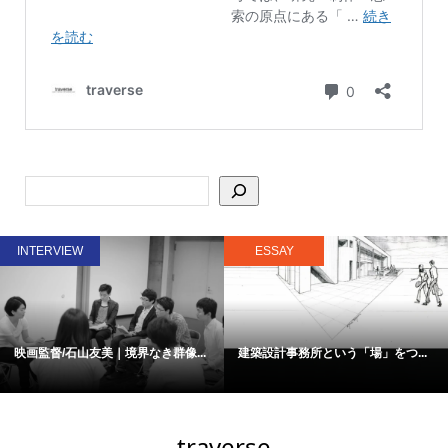
INTERVIEW
ESSAY
映画監督/石山友美｜境界なき群像...
建築設計事務所という「場」をつ...
traverse