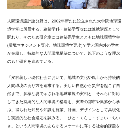
人間環境設計論分野は、2002年新たに設立された大学院地球環
境学堂に所属する。建築学科・建築学専攻には連携講座として
関わり、そのため研究室には建築系学生とともに地球環境学舎
(環境マネジメント専攻、地球環境学専攻)で学ぶ国内外の学生
が在籍し、持続的な人間環境構築について、以下のような理念
のもと研究を進めている。
「変容著しい現代社会において、地域の文化や風土から持続的
人間環境のあり方を追求する。美しい自然から災害を起こす自
然まで、多様な姿で示される地球環境の実相と、それらに対応
してきた持続的な人間環境の構造を、実際の都市や集落から学
ぶ。得られた知見や知識を施策、計画、デザインとして具現化
し実践的な社会適応を試みる。「ひと・くらし・すまい・ちい
き」という人間環境のあらゆるスケールに存する社会的課題を