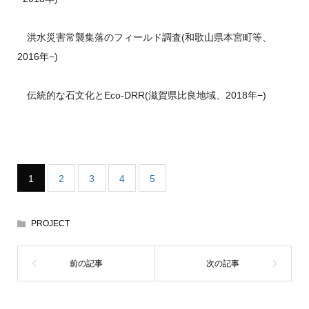
洪水災害常襲集落のフィールド調査(和歌山県本宮町等、
2016年−)
伝統的な石文化とEco-DRR(滋賀県比良地域、2018年−)
1
2
3
4
5
PROJECT