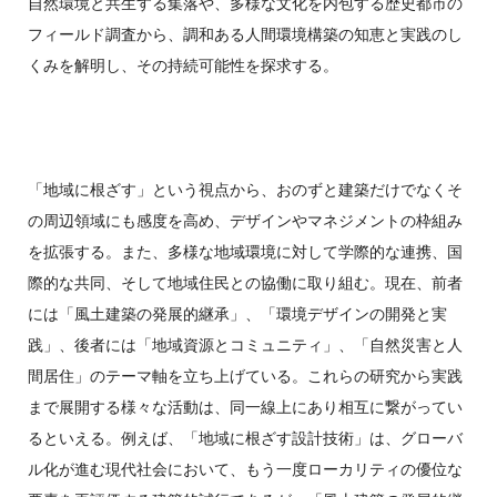
自然環境と共生する集落や、多様な文化を内包する歴史都市の
フィールド調査から、調和ある人間環境構築の知恵と実践のし
くみを解明し、その持続可能性を探求する。
「地域に根ざす」という視点から、おのずと建築だけでなくそ
の周辺領域にも感度を高め、デザインやマネジメントの枠組み
を拡張する。また、多様な地域環境に対して学際的な連携、国
際的な共同、そして地域住民との協働に取り組む。現在、前者
には「風土建築の発展的継承」、「環境デザインの開発と実
践」、後者には「地域資源とコミュニティ」、「自然災害と人
間居住」のテーマ軸を立ち上げている。これらの研究から実践
まで展開する様々な活動は、同一線上にあり相互に繋がってい
るといえる。例えば、「地域に根ざす設計技術」は、グローバ
ル化が進む現代社会において、もう一度ローカリティの優位な