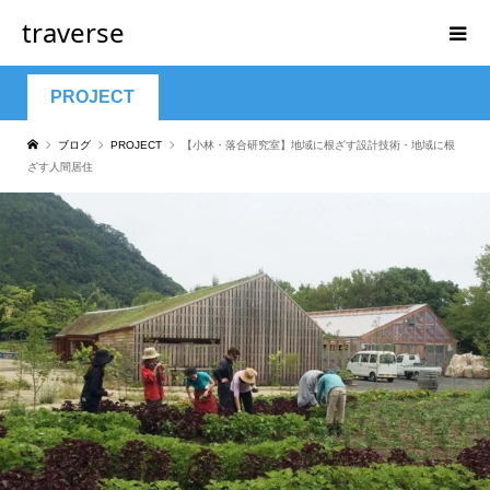
traverse
PROJECT
ブログ
PROJECT
【小林・落合研究室】地域に根ざす設計技術・地域に根
ざす人間居住