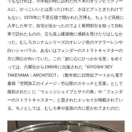
でもなければ、小学校の時に訪れた代々木のオリンピックプー
ルに、かっこいいとは思ったけれど、さほどグッときたわけで
もない。1970年に千里丘陵で開かれた万博も、ちょうど高校に
入学した年で、自宅が近かったのでよく夜間割引を狙って自転
車で訪れたものの、立ち並ぶ建築物に感銘を受けたりはしなか
った。むしろカンナムシリーズのオレンジ色のマクラーレンや
白いシャパラル、あるいはフェンダーのストラトキャスターの
方に関心が向いていた。この「妙に心にひっかかる形」をめぐ
っては、六耀社から1990年に出版された『KIYOSHI SEY
TAKEYAMA：ARCHITECT』（数年前に22世紀アートから電子
書籍『空間加工のイメージ：竹山聖のスケッチと言葉』として
復刻された）に「ウェッジシェイプとサイの角」や「フェンダ
ーのストラトキャスター」と題されたエッセイが掲載されてい
る。モノとしては、むしろ車や楽器の方に惹かれてきたのだ。