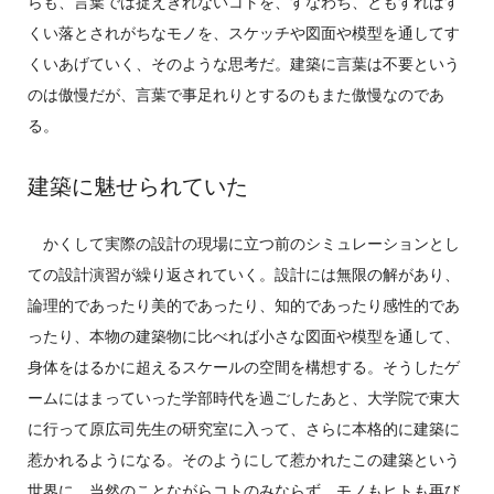
らも、言葉では捉えきれないコトを、すなわち、ともすればす
くい落とされがちなモノを、スケッチや図面や模型を通してす
くいあげていく、そのような思考だ。建築に言葉は不要という
のは傲慢だが、言葉で事足れりとするのもまた傲慢なのであ
る。
建築に魅せられていた
かくして実際の設計の現場に立つ前のシミュレーションとし
ての設計演習が繰り返されていく。設計には無限の解があり、
論理的であったり美的であったり、知的であったり感性的であ
ったり、本物の建築物に比べれば小さな図面や模型を通して、
身体をはるかに超えるスケールの空間を構想する。そうしたゲ
ームにはまっていった学部時代を過ごしたあと、大学院で東大
に行って原広司先生の研究室に入って、さらに本格的に建築に
惹かれるようになる。そのようにして惹かれたこの建築という
世界に、当然のことながらコトのみならず、モノもヒトも再び