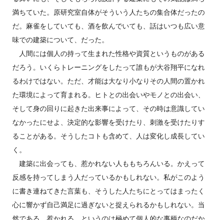
満ちていた。原研究室自体がそういう人たちの集合体だったの
だ。麻雀をしていても、酒を飲んでいても、話はいつも広い意
味での建築について、だった。
人間には個人の持って生まれた性格や資質というものがある
だろう。いくらトレーニングをしたって誰もが大谷翔平になれ
るわけではない。ただ、才能は大なり小なりその人間の置かれ
た環境によって育まれる。ヒトとの出会いやモノとの出会い、
そして身の回りに起きた出来事によって、その時は意識してい
なかったにせよ、決定的な影響を受けたり、刺激を受けたりす
ることがある。そうしたコトも含めて、人は変化し成長してい
く。
建築に出会っても、惹かれない人ももちろんいる。かえって
反感を持ってしまう人だっているかもしれない。私がこのよう
に書き連ねてきた言葉も、そうした人たちにとってはまったく
心に響かず自己満足に過ぎないと捉えられるかもしれない。当
然である。惹かれる、というのは極めて個人的な事柄なのだか