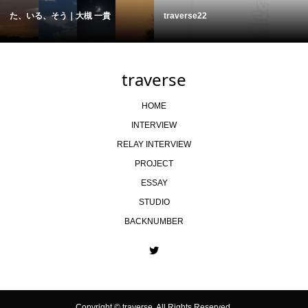
た、いる、そう｜大槻 一貴
traverse22
traverse
HOME
INTERVIEW
RELAY INTERVIEW
PROJECT
ESSAY
STUDIO
BACKNUMBER
Copyright ©
traverse. All Rights Reserved.