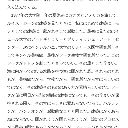
入り込んでくる。
1977年の大学院一年の夏休みにカナダとアメリカを旅して、
ルイス・カーンの建築を見たときに、私ははじめて建築に、モ
ノとしての建築に、惹かれそして感動した。最初に見たのはイ
ェール大学のアートギャラリーとブリティッシュ・アート・セ
ンター、次にペンシルバニア大学のリチャーズ医学研究所、そ
してキンベル美術館、最後がソーク生物学研究所だった。この
ソークがトドメを刺したと言っていい。その凛とした佇まい。
海に向かってのびる水路を持つ空に開かれた庭。それらのどれ
もが、美術館だから、学校だから、研究所だからすばらしいの
ではなく、その建築そのもののあり方が素晴らしいのだ。ソー
クが仮に明日から別の機能の建物になっても、その佇まいが保
持される限り、そのすばらしさは変わらないだろう。パルテノ
ンが、パンテオンが、感動的なことと同じだ。建築はかくあら
ねばならない。開かれようが閉じられようが、設計のプロセス
が市民参加型であろうがなかろうが、ソーラーパネルがついた