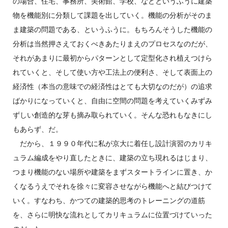
の場合、住宅、事務所、美術館、学校、などというふうに建築
物を機能別に分類して課題を出していく。機能の分析がそのま
ま建築の問題である、というふうに。もちろんそうした機能の
分析は当然押さえておくべきあたりまえのプロセスなのだが、
それがあまりに最初からパターンとして定型化され植えつけら
れていくと、そして使い方や工法上の便利さ、そして表面上の
経済性（本当の意味での経済性はとても大切なのだが）の追求
ばかりになっていくと、自由に空間の問題を考えていくみずみ
ずしい創造的な芽も摘み取られていく。そんな恐れもなきにし
もあらず、だ。
だから、１９９０年代に私が京大に着任し設計演習のカリキ
ュラム編成をやり直したときに、建築の立ち現れるはじまり、
つまり機能のない場所や建築をまずスタートラインに置き、か
くなるうえでそれを徐々に変容させながら機能へと結びつけて
いく。すなわち、かつての建築的思考のトレーニングの道筋
を、さらに明快な流れとしてカリキュラムに位置づけていった