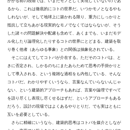
かかる前の段階では、いまだモノとして実現していないのであ
るから、これは徹底的にコトの世界だ。いつかモノとなるやも
しれないが、そして地球上に築かれる限り、重力にしっかりと
抵抗して立ちあがる現実的なモノでなくてはならないが、そう
した諸々の問題解決や配慮も含めて、あくまでも、いまだモデ
ル化したり論理化したりするコトの世界にとどまる。建築を取
り巻く他者（あらゆる事象）との関係は抽象化されている。
そこにはえてしてコトバが介在する。ただそのコトバは、と
きに否定され、しかるのちにまたあらためて思考の手掛かりと
して導入される、という複雑な過程をも内包している、そんな
コトバだ。わかりやすくいうなら、言葉なんていらないんじゃ
ない、という建築的アプローチもあれば、言葉や論理ですべて
を語り尽くし表現し尽くせるはずだ、というアプローチもある
だろう。設計の現場ではよくあるやりとりだ。でも実はともに
互いを必要としている。
さらに精確にいうなら、建築的思考はコトバを媒介としなが