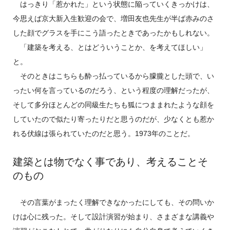
はっきり「惹かれた」という状態に陥っていくきっかけは、
今思えば京大新入生歓迎の会で、増田友也先生が半ば赤みのさ
した顔でグラスを手にこう語ったときであったかもしれない。
「建築を考える、とはどういうことか、を考えてほしい」
と。
そのときはこちらも酔っ払っているから朦朧とした頭で、い
ったい何を言っているのだろう、という程度の理解だったが、
そして多分ほとんどの同級生たちも狐につままれたような顔を
していたので似たり寄ったりだと思うのだが、少なくとも惹か
れる伏線は張られていたのだと思う。1973年のことだ。
建築とは物でなく事であり、考えることそ
のもの
その言葉がまったく理解できなかったにしても、その問いか
けは心に残った。そして設計演習が始まり、さまざまな講義や