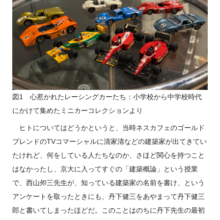
図1 心惹かれたレーシングカーたち：小学校から中学校時代
にかけて集めたミニカーコレクションより
ヒトについてはどうかというと、当時ネスカフェのゴールド
ブレンドのTVコマーシャルに清家清などの建築家が出てきてい
たけれど、何をしている人たちなのか、さほど関心を持つこと
はなかったし、京大に入ってすぐの「建築概論」という授業
で、西山夘三先生が、知っている建築家の名前を書け、という
アンケートを取ったときにも、丹下健三をあやまって丹下健三
郎と書いてしまったほどだ。このことはのちに丹下先生の最初