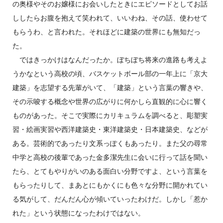
の奥様やそのお嬢様にお会いしたときにエピソードとしてお話
ししたらお腹を抱えて笑われて、いいわね、その話、使わせて
もらうわ、と言われた。それほどに建築の世界にも無知だっ
た。
ではきっかけはなんだったか。ぼちぼち将来の進路も考えよ
うかなという高校の頃、バスケットボール部の一年上に「京大
建築」を志望する先輩がいて、「建築」という言葉の響きや、
その示唆する概念や世界の広がりに何かしら直観的に心に響く
ものがあった。そこで実際にカリキュラムを調べると、彫塑実
習・絵画実習や西洋建築史・東洋建築史・日本建築史、などが
ある。芸術的であったり文系っぽくもあったり。また父の尋常
中学と高校の後輩であった金多潔先生に会いに行って話を聞い
たら、とてもやりがいのある面白い分野ですよ、という言葉を
もらったりして、まあとにもかくにも色々な分野に開かれてい
る気がして、だんだん心が傾いていったわけだ。しかし「惹か
れた」という状態になったわけではない。