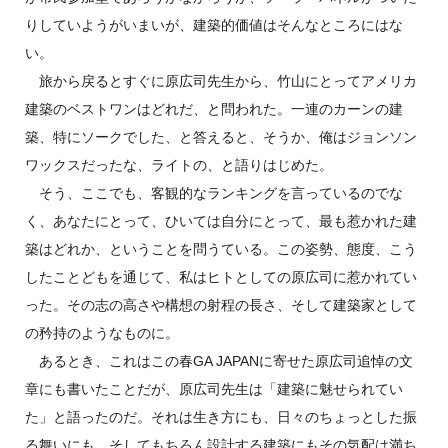
りしていようがいまいが、建築的価値はそんなところにはな
い。
旅から戻るとすぐに原広司先生から、竹山にとってアメリカ
建築のベストワンはどれだ、と問われた。一連のカーンの建
築、特にソークでした、と答えると、そうか、俺はジョンソン
ワックスだったな、ライトの、と語りはじめた。
そう、ここでも、客観的なランキングを言っているのでな
く、あなたにとって、ひいては自分にとって、最も惹かれた建
築はどれか、ということを問うている。この姿勢、態度、こう
したことどもを通じて、私はヒトとしての原広司に惹かれてい
った。その志の高さや構想の射程の長さ、そして建築家として
の矜持のようなものに。
あるとき、これはこの春GA JAPANに寄せた原広司追悼の文
章にも書いたことだが、原広司先生は「建築に魅せられてい
た」と語ったのだ。それは生き方にも、日々のちょっとした振
る舞いにも、そしてもちろん設計する建築にもその気配は満ち