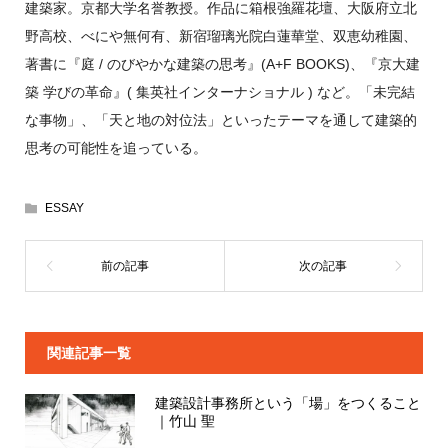
建築家。京都大学名誉教授。作品に箱根強羅花壇、大阪府立北
野高校、べにや無何有、新宿瑠璃光院白蓮華堂、双恵幼稚園、
著書に『庭 / のびやかな建築の思考』(A+F BOOKS)、『京大建
築 学びの革命』( 集英社インターナショナル ) など。「未完結
な事物」、「天と地の対位法」といったテーマを通して建築的
思考の可能性を追っている。
ESSAY
関連記事一覧
建築設計事務所という「場」をつくること
｜竹山 聖