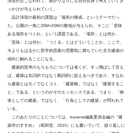
演習がおこなわれて、曲がりなりにも自分自身で考えていくき
っかけが与えられていく。
設計演習の最初の課題は「場所の構成」というテーマだっ
た。公園の一角に20M×20Mの敷地が与えられ、そこに「意味
ある場所をつくれ」という課題である。「場所」とは何か、
「意味」とは何か。「つくる」とはどういうことか。ここで、
今よりもはるかに哲学的思索の雰囲気に満ちていた京大建築の
傾向に触れることになる。
建築的思考のもろもろについては省くが、すっ飛ばして言え
ば、建築は名詞的ではなく動詞的に捉えるべきであり、すなわ
ち建築とはモノでなくコト、「建築物」ではなく「建築するこ
と」である、というのがそのエッセンスである。つまり、「物
体としての建築」ではなく、「行為としての建築」が問われて
いる。
このあたりのことについては、traverse編集委員会編の『建
築学のすすめ』（昭和堂、2015）にも書いていて、繰り返しに