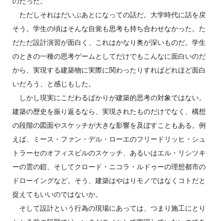
のだった。
ただしそれはだいぶあとになっての話だ。大学時代に話を戻
そう。学生の頃はそんな自覚も思考も持ち合わせなかった。た
だただ設計演習が面白く、これはかなり奥が深いものだ。学生
のときの一種の思考ゲームとしてだけでもこんなに面白いのだ
から、実現する建築物に実際に関わったりすればどれほど面白
いだろう、と感じもした。
しかし現実にこだわるばかりが建築的思考の対象ではない。
建築の歴史を振り返るなら、実現されたものだけでなく、構想
の段階の図面やスケッチが大きな影響を及ぼすこともある。例
えば、ミース・ファン・デル・ローエのフリードリッヒ・シュ
トラーセのオフィスビルのスケッチ、あるいはエル・リシツキ
ーの雲の鎧、そしてクロード・ニコラ・ルドゥーの理想都市の
ドローイングなど。そう、建築はやはりモノではなくコトだと
捉えてもいいのではないか。
そして設計という行為の現場にあっては、つまり施工にとり