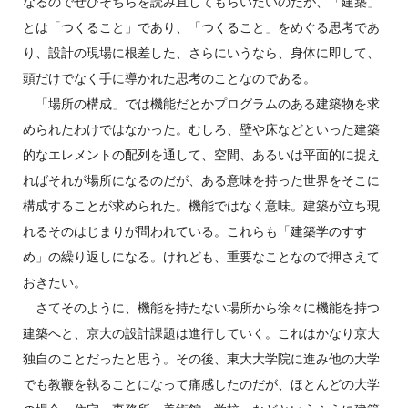
なるのでぜひそちらを読み直してもらいたいのだが、「建築」
とは「つくること」であり、「つくること」をめぐる思考であ
り、設計の現場に根差した、さらにいうなら、身体に即して、
頭だけでなく手に導かれた思考のことなのである。
「場所の構成」では機能だとかプログラムのある建築物を求
められたわけではなかった。むしろ、壁や床などといった建築
的なエレメントの配列を通して、空間、あるいは平面的に捉え
ればそれが場所になるのだが、ある意味を持った世界をそこに
構成することが求められた。機能ではなく意味。建築が立ち現
れるそのはじまりが問われている。これらも「建築学のすす
め」の繰り返しになる。けれども、重要なことなので押さえて
おきたい。
さてそのように、機能を持たない場所から徐々に機能を持つ
建築へと、京大の設計課題は進行していく。これはかなり京大
独自のことだったと思う。その後、東大大学院に進み他の大学
でも教鞭を執ることになって痛感したのだが、ほとんどの大学