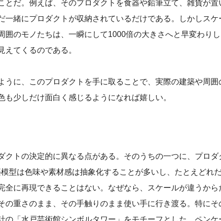
ことだ。例えば、そのプロダクトを食器や鉛筆立て、雑貨が置
だ一緒にプロダクトが収納されているだけである。しかしスケ
囲のモノたちは、一瞬にして1000倍の大きさへと早変わりし
見えてくるのである。
ように、このプロダクトを手に取ることで、実際の建築や周囲
色も少しだけ面白く感じるようになれば嬉しい。
ダクトの決定的に異なる点がある。そのうちの一つに、プロダ
建築模型は色味や素材感は抽象化することが多いし、たとえどれ
完全に再現できることはない。なぜなら、スケールが違うから
その重さのまま、その手触りのまま使い手に行き渡る。特にそ
計の「水戸芸術館シンボルタワー」をモチーフとした、ペンケ