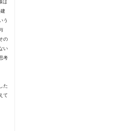
線は
ル建
いう
与
その
ない
思考
した
えて