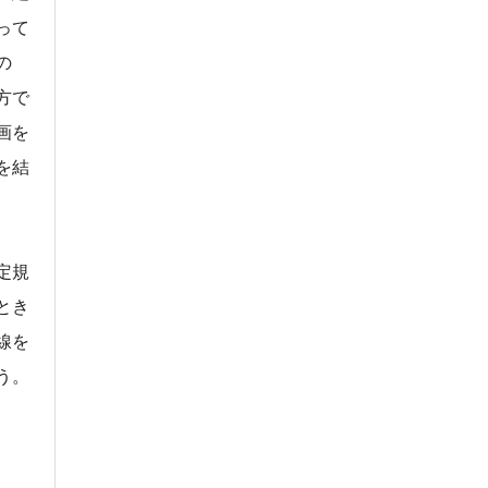
って
の
方で
画を
を結
定規
とき
線を
う。