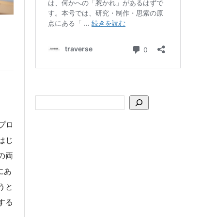
うプロ
はじ
の両
にあ
うと
する