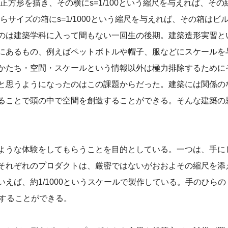
正方形を描き、その横にs=1/100という縮尺を与えれば、その
らサイズの箱にs=1/1000という縮尺を与えれば、その箱はビ
のは建築学科に入って間もない一回生の後期。建築造形実習と
にあるもの、例えばペットボトルや帽子、服などにスケールを
かたち・空間・スケールという情報以外は極力排除するために
と思うようになったのはこの課題からだった。建築には関係の
ることで頭の中で空間を創造することができる。そんな建築の
ような体験をしてもらうことを目的としている。一つは、手に
それぞれのプロダクトは、厳密ではないがおおよその縮尺を添
えば、約1/1000というスケールで製作している。手のひらの
像することができる。