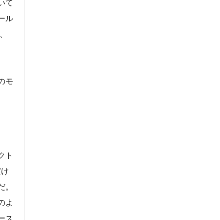
いて
ール
、
のモ
クト
だけ
だ。
のよ
ース