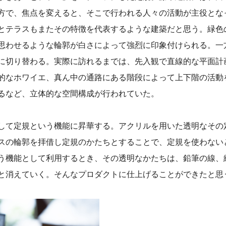
方で、焦点を変えると、そこで行われる人々の活動が主役とな
とテラスもまたその特徴を代表するような建築だと思う。緑色
思わせるような輪郭が白さによって強烈に印象付けられる。一
に切り替わる。実際に訪れるまでは、先入観で直線的な平面計
的なホワイエ、真ん中の通路にある階段によって上下階の活動
るなど、立体的な空間構成が行われていた。
して定規という機能に昇華する。アクリルを用いた透明なその
スの輪郭を拝借し定規のかたちとすることで、定規を使わない
う機能として利用するとき、その透明なかたちは、鉛筆の線、
と消えていく。そんなプロダクトに仕上げることができたと思