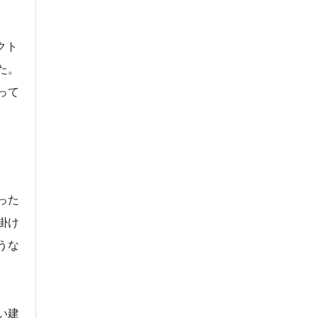
クト
た。
って
った
掛け
うな
い建