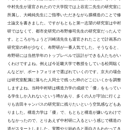
中村先生が退官されたので大学院では上谷宏二先生の研究室に
所属し、大崎純先生にご指導いただきながら膜構造のことで修
士論文を書きました。ですがもともと第一志望の研究室は中村
研ではなくて、都市史研究の布野修司先生の研究室だったんで
す。ところがちょうど川崎清先生も退官されたことで計画系の
研究室の枠が少なく、布野研が一番人気でした。そうなると、
布野研には当然学年のトップレベルで設計ができる人たちがい
くわけですよね。例えば今近畿大学で教授をしている松岡聡く
んなどが、ポートフォリオで選ばれていくのです。京大の場合
は研究室配属に落ちた人同士で残った枠のどこにいくかを調整
しますよね。当時中村研は構造力学の成績で「優」をもってい
る学生しか入れないという噂があり、多くの人が宇治に行くよ
りも吉田キャンパスの研究室に残りたいという空気感などもあ
りました。構造力学は「優」で、もともと構造が嫌いなわけで
もなかったので、とりあえず中村研に入るという感じで構造の
道がスタートしました。実際やり始めると面白さもわかってき