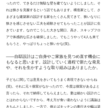
ったので、できるだけ無駄な壁を建てないようにしました。そ
れは狭さを克服するという話でもあります。構造家として、さ
まざまな建築家の設計する家をたくさん見てきて、狭いなりに
狭さを感じさせない工夫を経験させてもらったことが設計に生
きています。なのでこうした大きな開口、高さ、スキップフロ
アで体感的な広さを確保しました。でもこうやって4人も来て
もらうと、やっぱりちょっと狭いかな(笑)。
――自邸設計はご自身やご家族を見つめ直す機会に
もなると思います。設計していく過程で新たな発見
や、それを生かすような取り組みはありましたか。
子どもに関しては意見をきいてもうまく表現できないからね
(笑)。それに元々個室がなかったので、今度は個室があるよと
言ったら、それで納得してもらえました。妻は細かい設計のこ
とはわからないですから、考え方が食い違わないように議論は
きちんとしました。一方で、例えばキッチンの奥行きや幅は逆