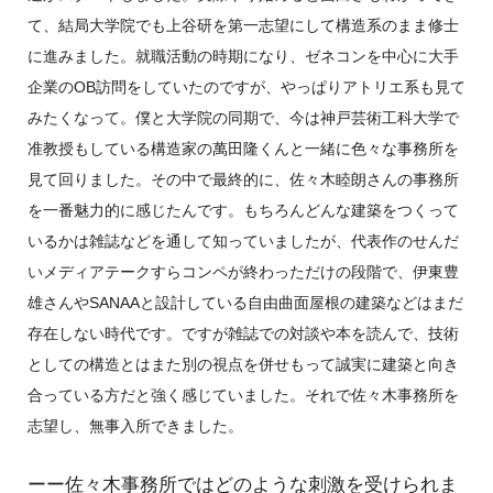
て、結局大学院でも上谷研を第一志望にして構造系のまま修士
に進みました。就職活動の時期になり、ゼネコンを中心に大手
企業のOB訪問をしていたのですが、やっぱりアトリエ系も見て
みたくなって。僕と大学院の同期で、今は神戸芸術工科大学で
准教授もしている構造家の萬田隆くんと一緒に色々な事務所を
見て回りました。その中で最終的に、佐々木睦朗さんの事務所
を一番魅力的に感じたんです。もちろんどんな建築をつくって
いるかは雑誌などを通して知っていましたが、代表作のせんだ
いメディアテークすらコンペが終わっただけの段階で、伊東豊
雄さんやSANAAと設計している自由曲面屋根の建築などはまだ
存在しない時代です。ですが雑誌での対談や本を読んで、技術
としての構造とはまた別の視点を併せもって誠実に建築と向き
合っている方だと強く感じていました。それで佐々木事務所を
志望し、無事入所できました。
ーー佐々木事務所ではどのような刺激を受けられま