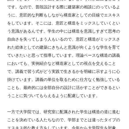
です。なので、普段設計する際に建築家の相談にのっているよ
うに、意匠的な判断もしながら構造家としての目線でエスキス
をしています。そこには、意匠と構造をミックスしていくとい
う意識があるんです。学生の中には構造を意識しすぎて思考の
自由さを失ってしまう人もいるので、意匠と構造がミックスさ
れた総体としての建築にきちんと意識が向くような学生を育て
ていきたいと思って指導しています。理論ベースな構造の講義
においても、実例紹介など構造家としての視点を交えること
で、講義で習う式がどう実践で生きるかを明確に示すように心
掛けています。講義の単位を取るために仕方なく勉強している
ことも、最終的には全部自分の設計に活かすことができるとい
うことに気づいてもらえるように配慮しています。
一方で大学院では、研究室に配属された学生は構造の道に進む
ことを決めている人たちなので、学部までとは違ったタイプの
エスキス的な教え方をしています。今年から大学院生を対象