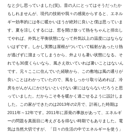
なと少し思っていました(笑)。昔の人にとってはそうだったか
もしれませんが、現代の技術や我々の感覚からすると、エネル
ギー効率的には冬に暖かいほうが絶対に良いと僕は思っていま
す。夏を涼しくするには、窓を開け放って熱をちゃんと排出し
てやれば、外気と平衡状態になって外気以上の温度にはならな
いはずです。しかし実際は屋根がついていて輻射があったり熱
が逃げずに溜まってしまうから、外よりも暑い状態になる。そ
れでも30度くらいなら、風さえ吹いていれば暑いことはないん
です。元々ここに住んでいた経験から、この敷地は風の通りが
良いことはわかっていたので、風をしっかり取り込めれば、冷
房をがんがんにかけないといけない家にはならないだろうと思
っていました。だからこそ冬を暖かく過ごせるように設計しま
した。この家ができたのは2013年の2月で、計画した時期は
2011年～12年です。2011年に原発の事故があって、エネルギ
ーの問題を真面目に考えざるを得ない時期でもありました。電
気は当然大切ですが、「日々の生活の中でエネルギーを使う」