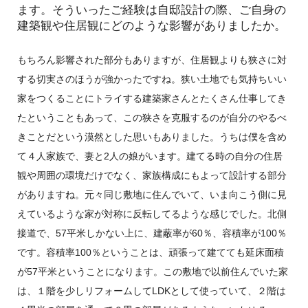
ます。そういったご経験は自邸設計の際、ご自身の
建築観や住居観にどのような影響がありましたか。
もちろん影響された部分もありますが、住居観よりも狭さに対
する切実さのほうが強かったですね。狭い土地でも気持ちいい
家をつくることにトライする建築家さんとたくさん仕事してき
たということもあって、この狭さを克服するのが自分のやるべ
きことだという漠然とした思いもありました。うちは僕を含め
て４人家族で、妻と2人の娘がいます。建てる時の自分の住居
観や周囲の環境だけでなく、家族構成にもよって設計する部分
がありますね。元々同じ敷地に住んでいて、いま向こう側に見
えているような家が対称に反転してるような感じでした。北側
接道で、57平米しかない上に、建蔽率が60％、容積率が100％
です。容積率100％ということは、頑張って建てても延床面積
が57平米ということになります。この敷地で以前住んでいた家
は、１階を少しリフォームしてLDKとして使っていて、２階は