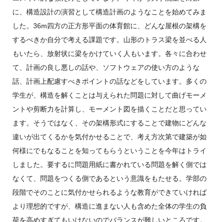
に、構造設計の演習として構造計画のようなことを始めてみま
した。36m四方の正方形平面の体育館に、どんな屋根の架構を
するべきか自分で考える課題です。山形のトラス梁を並べる人
もいたら、放射状に梁をかけていく人もいます。各々に合わせ
て、計画の良し悪しの話や、ソフトウェアの使い方のような
話、計画上配慮すべきポイントの話などをしています。多くの
学生が、構造を解くことは与えられた問題に対して曲げモーメ
ントや剪断力を計算し、モーメント図を描くことだと思ってい
ます。そうではなく、その架構形式にすることで建物にどんな
違いが出てくるかを気付かせることで、考え方次第で建築が如
何様にでもなることを知ってもらうということを今年はトライ
しました。要するに問題用紙に書かれている問題を解く側では
なくて、問題をつくる側であるという意識をもたせる。学部の
段階でそのことに気付かせられるような教育ができていければ
より理想的ですが、構造に進まない人も含めた全体の学生の負
荷を高めすぎてもいけないのでバランスが難しいところです。