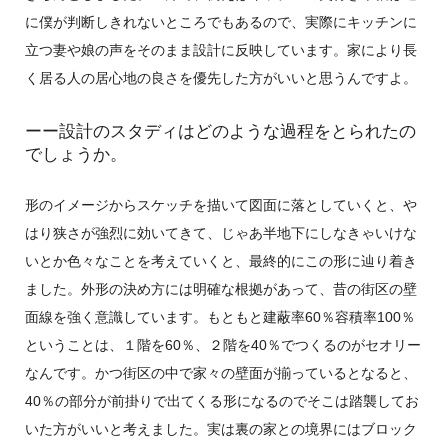
に僕が判断しきれないところでもあるので、実際にキッチンに
立つ妻や娘の声をそのまま設計に反映しています。家により長
く居る人の居心地の良さを優先した方がいいと思うんですよ。
ーー設計のスタディはどのような過程をとられたの
でしょうか。
形のイメージからスケッチを描いて図面に落としていくと、や
はり狭さが強烈に効いてきて、じゃあ半地下にしなきゃいけな
いとか色々なことを考えていくと、最終的にこの形に辿り着き
ました。外形の決め方には明確な根拠があって、昔の街区の壁
面線を強く意識しています。もともと建蔽率60％容積率100％
ということは、１階を60％、２階を40％でつくるのがセオリー
なんです。かつ街区の中で家々の壁面が揃っているとなると、
40％の部分が前掛りで出てくる形になるのでそこは踏襲してお
いた方がいいと考えました。実は裏の家との境界にはブロック