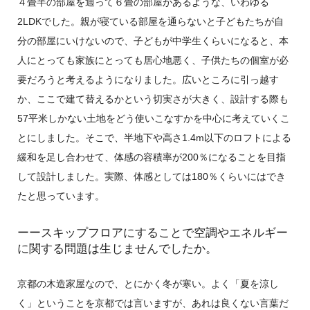
４畳半の部屋を通って６畳の部屋があるような、いわゆる
2LDKでした。親が寝ている部屋を通らないと子どもたちが自
分の部屋にいけないので、子どもが中学生くらいになると、本
人にとっても家族にとっても居心地悪く、子供たちの個室が必
要だろうと考えるようになりました。広いところに引っ越す
か、ここで建て替えるかという切実さが大きく、設計する際も
57平米しかない土地をどう使いこなすかを中心に考えていくこ
とにしました。そこで、半地下や高さ1.4m以下のロフトによる
緩和を足し合わせて、体感の容積率が200％になることを目指
して設計しました。実際、体感としては180％くらいにはでき
たと思っています。
ーースキップフロアにすることで空調やエネルギー
に関する問題は生じませんでしたか。
京都の木造家屋なので、とにかく冬が寒い。よく「夏を涼し
く」ということを京都では言いますが、あれは良くない言葉だ