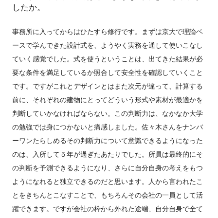
したか。
事務所に入ってからはひたすら修行です。まずは京大で理論ベ
ースで学んできた設計式を、ようやく実務を通して使いこなし
ていく感覚でした。式を使うということは、出てきた結果が必
要な条件を満足しているか照合して安全性を確認していくこと
です。ですがこれとデザインとはまた次元が違って、計算する
前に、それぞれの建物にとってどういう形式や素材が最適かを
判断していかなければならない。この判断力は、なかなか大学
の勉強では身につかないと痛感しました。佐々木さんをナンバ
ーワンたらしめるその判断力について意識できるようになった
のは、入所して５年が過ぎたあたりでした。所員は最終的にそ
の判断を予測できるようになり、さらに自分自身の考えをもつ
ようになれると独立できるのだと思います。人から言われたこ
とをきちんとこなすことで、もちろんその会社の一員として活
躍できます。ですが会社の枠から外れた途端、自分自身で全て