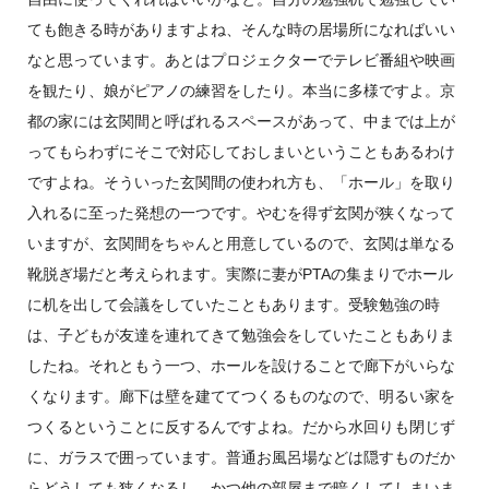
ても飽きる時がありますよね、そんな時の居場所になればいい
なと思っています。あとはプロジェクターでテレビ番組や映画
を観たり、娘がピアノの練習をしたり。本当に多様ですよ。京
都の家には玄関間と呼ばれるスペースがあって、中までは上が
ってもらわずにそこで対応しておしまいということもあるわけ
ですよね。そういった玄関間の使われ方も、「ホール」を取り
入れるに至った発想の一つです。やむを得ず玄関が狭くなって
いますが、玄関間をちゃんと用意しているので、玄関は単なる
靴脱ぎ場だと考えられます。実際に妻がPTAの集まりでホール
に机を出して会議をしていたこともあります。受験勉強の時
は、子どもが友達を連れてきて勉強会をしていたこともありま
したね。それともう一つ、ホールを設けることで廊下がいらな
くなります。廊下は壁を建ててつくるものなので、明るい家を
つくるということに反するんですよね。だから水回りも閉じず
に、ガラスで囲っています。普通お風呂場などは隠すものだか
らどうしても狭くなるし、かつ他の部屋まで暗くしてしまいま