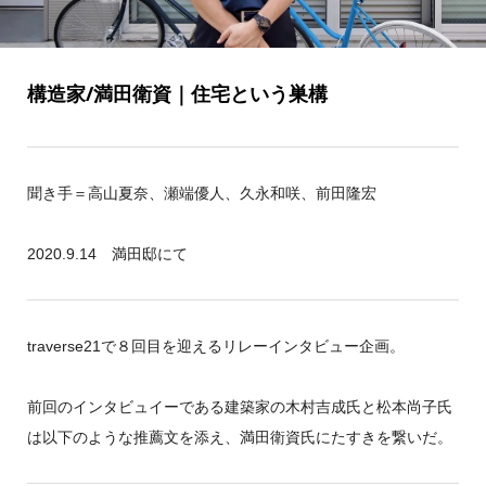
構造家/満田衛資｜住宅という巣構
聞き手＝高山夏奈、瀬端優人、久永和咲、前田隆宏
2020.9.14 満田邸にて
traverse21で８回目を迎えるリレーインタビュー企画。
前回のインタビュイーである建築家の木村吉成氏と松本尚子氏
は以下のような推薦文を添え、満田衛資氏にたすきを繋いだ。