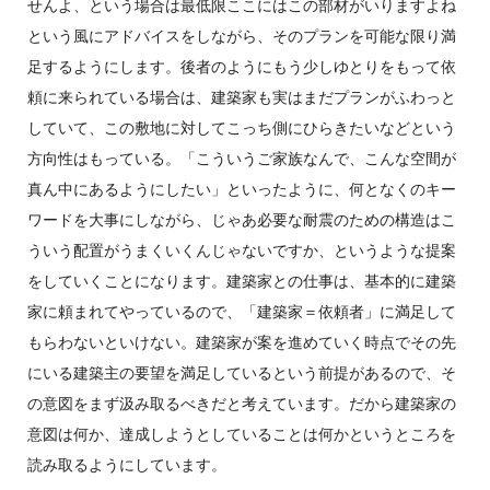
せんよ、という場合は最低限ここにはこの部材がいりますよね
という風にアドバイスをしながら、そのプランを可能な限り満
足するようにします。後者のようにもう少しゆとりをもって依
頼に来られている場合は、建築家も実はまだプランがふわっと
していて、この敷地に対してこっち側にひらきたいなどという
方向性はもっている。「こういうご家族なんで、こんな空間が
真ん中にあるようにしたい」といったように、何となくのキー
ワードを大事にしながら、じゃあ必要な耐震のための構造はこ
ういう配置がうまくいくんじゃないですか、というような提案
をしていくことになります。建築家との仕事は、基本的に建築
家に頼まれてやっているので、「建築家＝依頼者」に満足して
もらわないといけない。建築家が案を進めていく時点でその先
にいる建築主の要望を満足しているという前提があるので、そ
の意図をまず汲み取るべきだと考えています。だから建築家の
意図は何か、達成しようとしていることは何かというところを
読み取るようにしています。