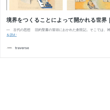
境界をつくることによって開かれる世界
― 古代の思想 旧約聖書の冒頭におかれた創世記。そこでは、
境
を読む
界
を
traverse
つ
く
る
こ
と
に
よ
っ
て
開
か
れ