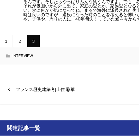
るんです。そしたらやっぱりみんな笑うんですよ。でも、
それが仮囲いから外に出て、家庭の愛とか、家族愛となる
い。常に何かが気になってね。まるで海外に派兵された兵
時は良いのですが、退役になった時のことを考えると怖い
や、子供や、周りの人に、40年間失くしていた愛を今から
1
2
3
INTERVIEW
フランス歴史建築考|上住 彩華
関連記事一覧