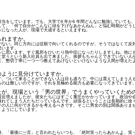
当をしています。でも、大学で4 年か6 年間どんなに勉強していても
して、「何で自分がこんなに頭を下げなあかんねん」と悩む時期がどう
うになった人が、現場で大成するといえますね。
られますか。
がない。同じ方向には従順で向いてくれるのですが、そうではなくて反
思います。
うに思います。すぐ風邪をひいたり熱中症になったりしますしね。他に
と堂々という新入社員も出て来ました。挨拶もちゃんとできていない人
な、懇切丁寧に一つ一つ教えてあげないといけないような人間が増えた
のように見分けていますか。
す。ついて来ることができない人は目も虚ろで、中には震えてしまう人
るのは難しいのですが、それを見極める能力も必要になってきています
たが、現場という「男の世界」でうまくやっていくため
が最近増えましたが、彼女たちにはすごく重圧がかかっています。政治や
潰れてしまう人たちだっているんです。頑張るということは長期的に徐
その人に何ができるかを考えるべきです。そこに男女の別は関係ありま
くようにしています。
、「最後に一言」と言われたらいつも、「絶対笑ったらあかんよ、笑った