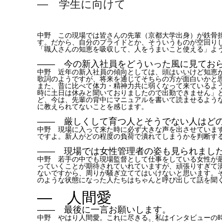
― 学生に向けて
中野 この現場では皆さんの先輩（京都大学出身）が鉄骨担
す。だから、自分のプライドとか、そういうものが空回り
「職人さんの知恵を吸収して、人をうまいこと使える」よ
―― 今の新入社員をどういった風に見てお
中野 近年の新入社員の傾向としては、頭はいいけど知恵
歌詞のようですが、将来を通じてそちらの方が面白いかと
また、昔に比べて体力・精神力共に弱くなって来ているよ
時に土日は休みと聞いておりましたので出勤できません」
ど、今は、先輩の背中にマニュアルを書いて読ませるよう
に教えられてないことを感じます。
―― 厳しくして育つ人とそうでない人はど
中野 現場に入って来た時に必ず大きな声を出させていま
ですよ。新人がどの程度の負荷で潰れてしまうかを判断す
―― 現場では女性管理者の姿も見られまし
​中野 若手の中でも現場監督として仕事をしている女性
っていくことが期待されていれていますが、頑張りすぎて
ないですから、周りが騒ぎ立ててはいけないと思います。
のような状態になった人たちはちゃんと呼び出して話を聞
― 人間愛
―― 最後に一言お願いします。
中野 やはり人間愛。これに尽きる。私はインタビューの時