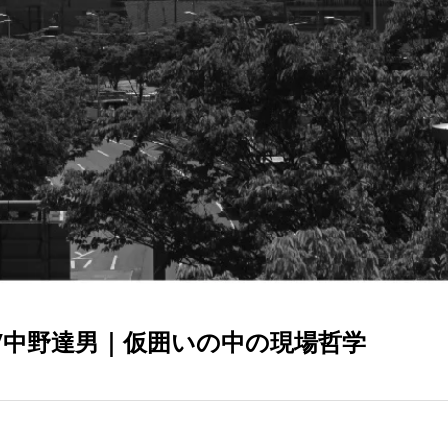
/中野達男｜仮囲いの中の現場哲学