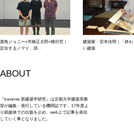
渡鳥ジョニー×市橋正太郎×柳沢究｜
建築家・宮本佳明｜「終わ
定住するノマド、揺...
い建築
ABOUT
『traverse 新建築学研究』は京都大学建築系教
室が編集・発行している機関誌です。17年度よ
り紙媒体での出版を止め、web上で記事を発信
していく事となりました。