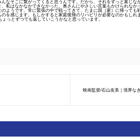
みんなそこに繋がってくると思うんです。だから、それをずっと案じな
と、私はなかなかできなかった。奥さんにやさしい言葉もかけられなか
士のようです。常に緊張の中で戦ってきて、たまに国（家）に帰っても
ものを感じます。もしかすると家庭復帰のリハビリが必要なのかもしれ
ちょっとずつでも返していこうかなと思っています。
映画監督/石山友美｜境界な