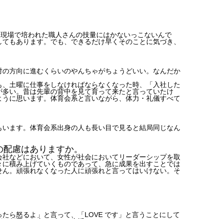
、現場で培われた職人さんの技量にはかないっこないんで
してもあります。でも、できるだけ早くそのことに気づき、
対の方向に進むくらいのやんちゃがちょうどいい。なんだか
も、土曜に仕事をしなければならなくなった時、「入社した
が多い。昔は先輩の背中を見て育って来たと言っていたけ
ように思います。体育会系と言いながら、体力・礼儀すべて
もいます。体育会系出身の人も長い目で見ると結局同じなん
。
の配慮はありますか。
会社などにおいて、女性が社会においてリーダーシップを取
々に積み上げていくものであって、急に成果を出すことでは
せん。頑張れなくなった人に頑張れと言ってはいけない。そ
ら怒るよ」と言って、「LOVE です」と言うことにして